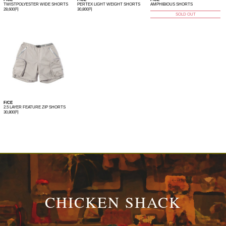
TWISTPOLYESTER WIDE SHORTS
PERTEX LIGHT WEIGHT SHORTS
AMPHIBIOUS SHORTS
28,600円
30,800円
SOLD OUT
F/CE
2.5 LAYER FEATURE ZIP SHORTS
30,800円
CHICKEN SHACK