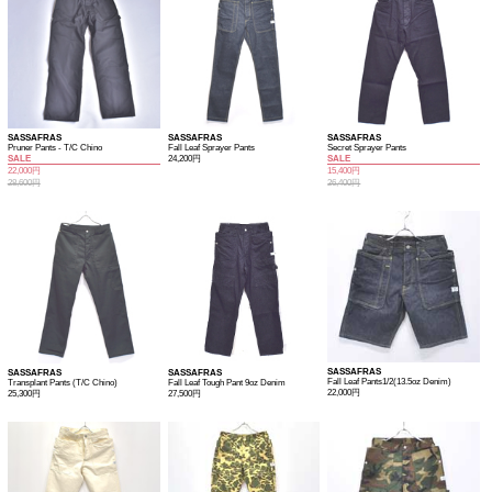
SASSAFRAS
SASSAFRAS
SASSAFRAS
Pruner Pants - T/C Chino
Fall Leaf Sprayer Pants
Secret Sprayer Pants
SALE
24,200円
SALE
22,000円
15,400円
28,600円
26,400円
SASSAFRAS
SASSAFRAS
SASSAFRAS
Fall Leaf Pants1/2(13.5oz Denim)
Transplant Pants (T/C Chino)
Fall Leaf Tough Pant 9oz Denim
22,000円
25,300円
27,500円