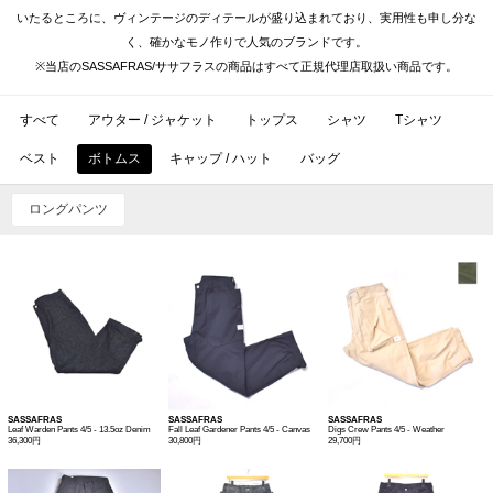
いたるところに、ヴィンテージのディテールが盛り込まれており、実用性も申し分な
く、確かなモノ作りで人気のブランドです。
※当店のSASSAFRAS/ササフラスの商品はすべて正規代理店取扱い商品です。
すべて
アウター / ジャケット
トップス
シャツ
Tシャツ
ベスト
ボトムス
キャップ / ハット
バッグ
ロングパンツ
SASSAFRAS
SASSAFRAS
SASSAFRAS
Leaf Warden Pants 4/5 - 13.5oz Denim
Fall Leaf Gardener Pants 4/5 - Canvas
Digs Crew Pants 4/5 - Weather
36,300円
30,800円
29,700円