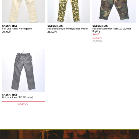
SASSAFRAS
SASSAFRAS
SASSAFRAS
Fall Leaf Pants(Herringbone)
Fall Leaf Sprayer Pants(Weeds Poplin)
Fall Leaf Gardener Pants 2/3 (Weeds
Poplin)
25,300円
26,400円
SALE
13,200円
26,400円
SASSAFRAS
Fall Leaf Pants(T/C Weather)
SOLD OUT