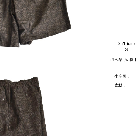
SIZE(cm)
S
(手作業での採
生産国：
素材：