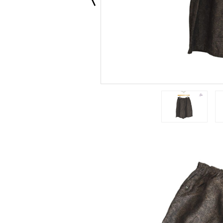
バックパック / リュック
ショルダーバッグ
トートバッグ
アウトレット
クセサリー
︙
バングル
ネックレス
リング
オーナメント
ォレット
の他
︙
キーケース
ソックス
キーホルダー
アウトレット
ANDS
Kjaerbede
r
E
k phenix
AMBOO SHOOTS
rbour
IG MAC
IRKENSTOCK
LUNDSTONE
ohemians
rlap Outfitter
haco
OMMON EDUCATION