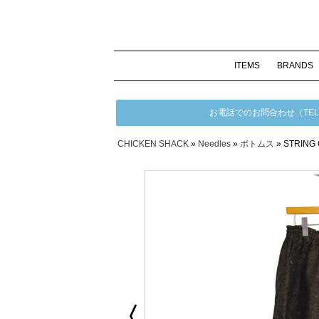
ITEMS
BRANDS
お電話でのお問合わせ（TEL）08
CHICKEN SHACK
»
Needles
»
ボトムス
» STRING
EMS
ウター / ジャケット
︙
アウトレット
ップス
︙
アウトレット
ャツ
︙
アウトレット
シャツ
︙
アウトレット
スト
︙
アウトレット
トムス
︙
ロングパンツ
ショートパンツ
アウトレット
ャップ / ハット
︙
アウトレット
ューズ
︙
ブーツ
スニーカー
サンダル
その他
アウトレット
ッグ
︙