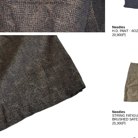
Needles
H.D. PANT - 6O
20,900円
Needles
STRING FATIGU
BRUSHED SAT
25,300円