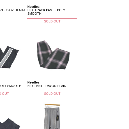
Needles
N - 12OZ DENIM
H.D. TRACK PANT - POLY
SMOOTH
SOLD OUT
Needles
 POLY SMOOTH
H.D. PANT - RAYON PLAID
D OUT
SOLD OUT