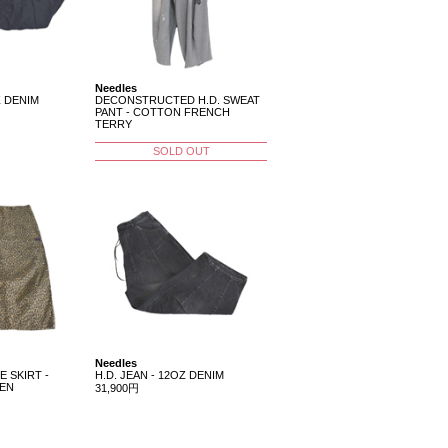
Needles
Z DENIM
DECONSTRUCTED H.D. SWEAT
PANT - COTTON FRENCH
TERRY
SOLD OUT
Needles
E SKIRT -
H.D. JEAN - 12OZ DENIM
EEN
31,900円