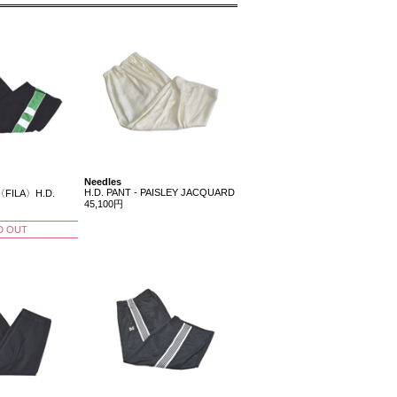
Needles
H.D. PANT - PAISLEY JACQUARD
FILA〉H.D.
45,100円
D OUT