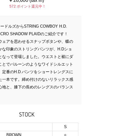
¥
28,600 (tax in)
572 ポイント還元中！
/ ニードルズからSTRING COWBOY H.D.
 MICRO SHADOW PLAIDのご紹介です！
ウェアを思わせるスナップボタンや、蝶の
かな印象のストリングパンツが、H.Dショ
となって登場しました。ウエストと裾にダ
ことでバルーンのようなワイドシルエット
、定番のH.D.パンツをショートレングスに
た一本です。締め付けのないリラックス感
心地と、膝下の長めのレングスのバランス
。
STOCK
S
BROWN
○