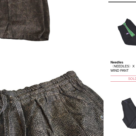
Needles
〈NEEDLES〉X〈
WIND PANT
SOL