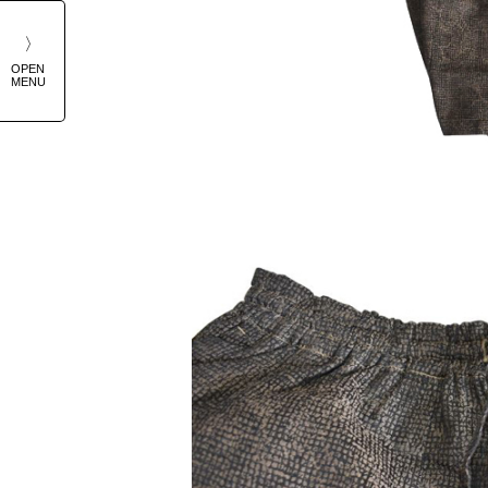
low
uth2 West8
OPEN
icoke
MENU
nny Sports
AION
AKE＆SONS
ton Bros
HOUSAND MILE
IGRE BROCANTE
po Designs
ANS
ALLA WALLA SPORT
itehouse Cox
ILD THINGS
ARMO
の他