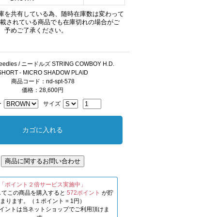
庫を共有している為、随時在庫数は変わって
掲載されている商品でも在庫切れの場合がご
、予めご了承ください。
dles / ニードルズ STRING COWBOY H.D.
SHORT - MICRO SHADOW PLAID
商品コード：nd-spt-578
価格：28,600円
ー
サイズ
「ポイント２倍サービス実施中」
してこの商品を購入すると
572ポイント
が貯
まります。（１ポイント = 1円）
イントは当ネットショップでご利用頂けま