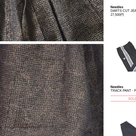
Needles
DARTS CUT JEA
27,500円
Needles
TRACK PANT -
SOL