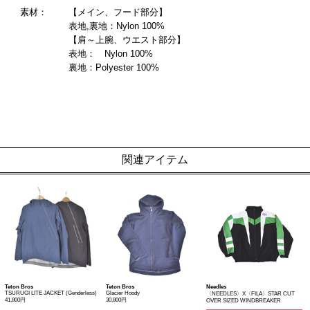
素材：
【メイン、フード部分】
表地,裏地：Nylon 100%
【肩～上腕、ウエスト部分】
表地： Nylon 100%
裏地：Polyester 100%
関連アイテム
Teton Bros
Teton Bros
Needles
TSURUGI LITE JACKET (Genderless)
Glacier Hoody
〈NEEDLES〉X〈FILA〉STAR CUT
41,800円
30,800円
OVER SIZED WINDBREAKER