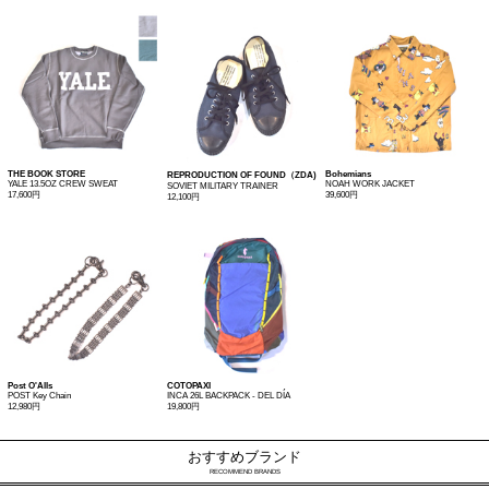
THE BOOK STORE
Bohemians
REPRODUCTION OF FOUND（ZDA)
YALE 13.5OZ CREW SWEAT
NOAH WORK JACKET
SOVIET MILITARY TRAINER
17,600円
39,600円
12,100円
Post O'Alls
COTOPAXI
POST Key Chain
INCA 26L BACKPACK - DEL DÍA
12,980円
19,800円
おすすめブランド
RECOMMEND BRANDS