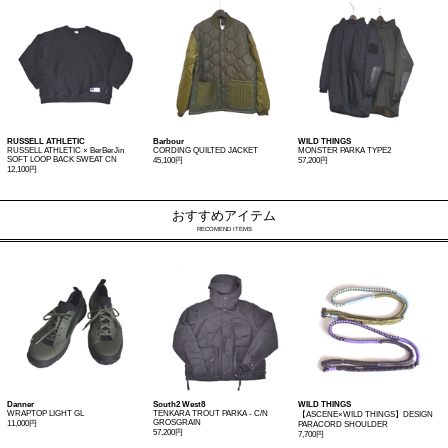
RUSSELL ATHLETIC
Barbour
WILD THINGS
RUSSELL ATHLETIC × BerBerJin
CORDING QUILTED JACKET
MONSTER PARKA TYPE2
SOFT LOOP BACK SWEAT CN
45,100円
57,200円
12,100円
おすすめアイテム
RECOMEND ITEMS
Danner
South2 West8
WILD THINGS
WRAPTOP LIGHT GL
TENKARA TROUT PARKA - C/N
【ASCENE×WILD THINGS】DESIGN
GROSGRAIN
11,000円
PARACORD SHOULDER
57,200円
7,700円