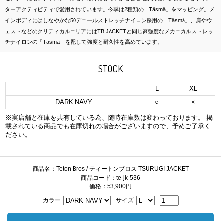
ターアクティビティで愛用されています。今季は2種類の「Täsmä」をマッピング。メ
インボディにはしなやかな50デニールストレッチナイロン採用の「Täsmä」、肩やウ
ェストなどのクリティカルエリアにはTB JACKETと同じ高強度なメカニカルストレッ
チナイロンの「Täsmä」を配して強度と耐久性を高めています。
STOCK
L
XL
DARK NAVY
○
×
※実店舗と在庫を共有している為、随時在庫数は変わっております。 掲
載されている商品でも在庫切れの場合がございますので、予めご了承く
ださい。
商品名：Teton Bros / ティートンブロス TSURUGI JACKET
商品コード：te-jk-536
価格：53,900円
カラー
サイズ