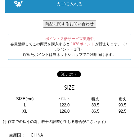
「ポイント２倍サービス実施中」
会員登録してこの商品を購入すると
1078ポイント
が貯まります。（１
ポイント = 1円）
貯めたポイントは当ネットショップでご利用頂けます。
SIZE
SIZE(cm)
バスト
着丈
裄丈
L
122.0
83.5
90.5
XL
126.0
86.5
92.5
(手作業での採寸の為、若干の誤差が生じる場合がございます)
生産国：
CHINA