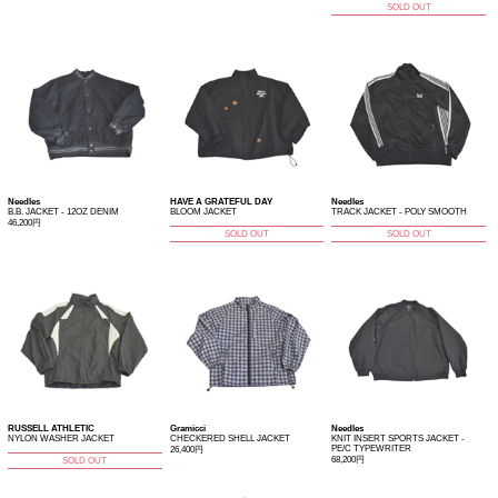
SOLD OUT
Needles
HAVE A GRATEFUL DAY
Needles
B.B. JACKET - 12OZ DENIM
BLOOM JACKET
TRACK JACKET - POLY SMOOTH
46,200円
SOLD OUT
SOLD OUT
RUSSELL ATHLETIC
Gramicci
Needles
NYLON WASHER JACKET
CHECKERED SHELL JACKET
KNIT INSERT SPORTS JACKET -
PE/C TYPEWRITER
26,400円
68,200円
SOLD OUT