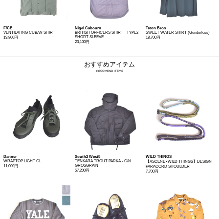
F/CE
Nigel Cabourn
Teton Bros
VENTILATING CUBAN SHIRT
BRITISH OFFICERS SHIRT - TYPE2
SWEET WATER SHIRT (Genderless)
SHORT SLEEVE
19,800円
18,700円
23,100円
おすすめアイテム
RECOMEND ITEMS
Danner
South2 West8
WILD THINGS
WRAPTOP LIGHT GL
TENKARA TROUT PARKA - C/N
【ASCENE×WILD THINGS】DESIGN
GROSGRAIN
11,000円
PARACORD SHOULDER
57,200円
7,700円