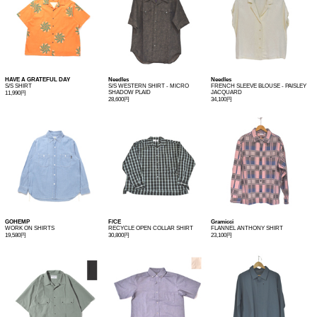
HAVE A GRATEFUL DAY
Needles
Needles
S/S SHIRT
S/S WESTERN SHIRT - MICRO
FRENCH SLEEVE BLOUSE - PAISLEY
SHADOW PLAID
JACQUARD
11,990円
28,600円
34,100円
GOHEMP
F/CE
Gramicci
WORK ON SHIRTS
RECYCLE OPEN COLLAR SHIRT
FLANNEL ANTHONY SHIRT
19,580円
30,800円
23,100円