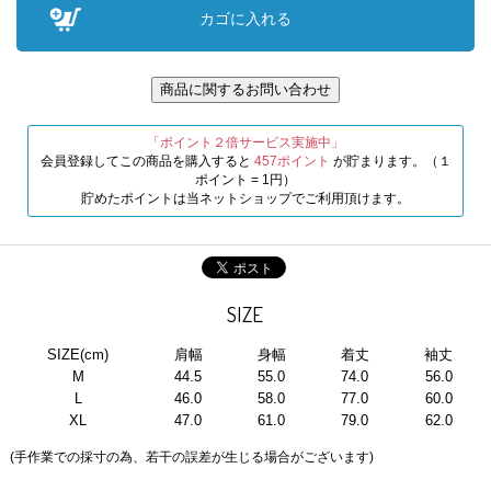
「ポイント２倍サービス実施中」
会員登録してこの商品を購入すると
457ポイント
が貯まります。（１
ポイント = 1円）
貯めたポイントは当ネットショップでご利用頂けます。
SIZE
SIZE(cm)
肩幅
身幅
着丈
袖丈
M
44.5
55.0
74.0
56.0
L
46.0
58.0
77.0
60.0
XL
47.0
61.0
79.0
62.0
(手作業での採寸の為、若干の誤差が生じる場合がございます)