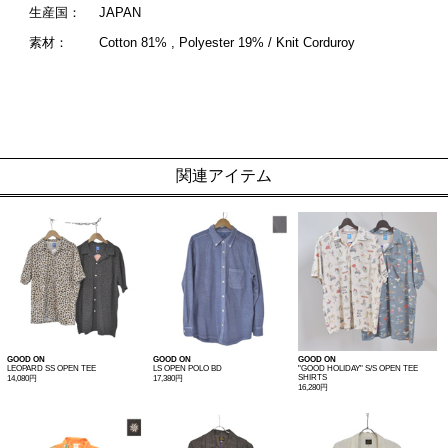
生産国：
JAPAN
素材：
Cotton 81% , Polyester 19% / Knit Corduroy
関連アイテム
GOOD ON
GOOD ON
GOOD ON
LEOPARD SS OPEN TEE
LS OPEN POLO BD
"GOOD HOLIDAY" S/S OPEN TEE
SHIRTS
14,080円
17,380円
16,280円