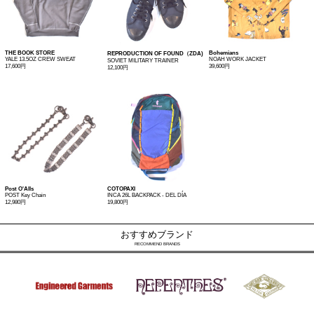
THE BOOK STORE
Bohemians
REPRODUCTION OF FOUND（ZDA)
YALE 13.5OZ CREW SWEAT
NOAH WORK JACKET
SOVIET MILITARY TRAINER
17,600円
39,600円
12,100円
Post O'Alls
COTOPAXI
POST Key Chain
INCA 26L BACKPACK - DEL DÍA
12,980円
19,800円
おすすめブランド
RECOMMEND BRANDS