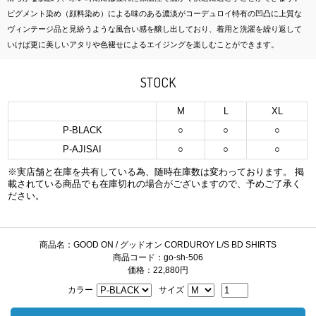
ピグメント染め（顔料染め）による味のある濃淡がコーデュロイ特有の凹凸に上質な
ヴィンテージ品と見紛うような風合い感を醸し出しており、着用と洗濯を繰り返して
いけば更に美しいアタリや色褪せによるエイジングを楽しむことができます。
STOCK
M
L
XL
P-BLACK
○
○
○
P-AJISAI
○
○
○
※実店舗と在庫を共有している為、随時在庫数は変わっております。 掲
載されている商品でも在庫切れの場合がございますので、予めご了承く
ださい。
商品名：GOOD ON / グッドオン CORDUROY L/S BD SHIRTS
商品コード：go-sh-506
価格：22,880円
カラー
サイズ