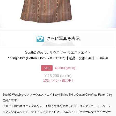
さらに写真を表示
South2 West8 / サウスツー ウエストエイト
String Skirt (Cotton Cloth/Ikat Pattern)【返品・交換不可】 / Brown
SALE
¥6,600 (tax in)
¥
13,200 (tax in)
132 ポイント還元中！
South2 West8/サウスツーウエストエイトからString Skirt (Cotton Cloth/Ikat Pattern) の
ご紹介です！
イカット柄のオリエンタルなムード漂う生地を使用したストリングスカート。ベーシ
ックなシルエットで、サイドにポケット付き、ウエストもギャザーになったイージー