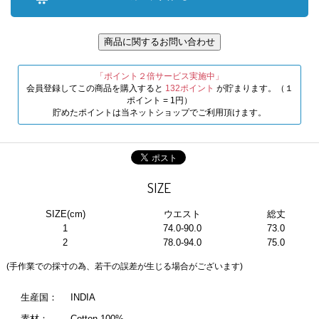
「ポイント２倍サービス実施中」
会員登録してこの商品を購入すると
132ポイント
が貯まります。（１
ポイント = 1円）
貯めたポイントは当ネットショップでご利用頂けます。
SIZE
SIZE(cm)
ウエスト
総丈
1
74.0-90.0
73.0
2
78.0-94.0
75.0
(手作業での採寸の為、若干の誤差が生じる場合がございます)
生産国：
INDIA
素材：
Cotton 100%