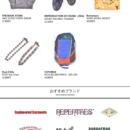
THE BOOK STORE
Bohemians
REPRODUCTION OF FOUND（ZDA)
YALE 13.5OZ CREW SWEAT
NOAH WORK JACKET
SOVIET MILITARY TRAINER
17,600円
39,600円
12,100円
Post O'Alls
COTOPAXI
POST Key Chain
INCA 26L BACKPACK - DEL DÍA
12,980円
19,800円
おすすめブランド
RECOMMEND BRANDS