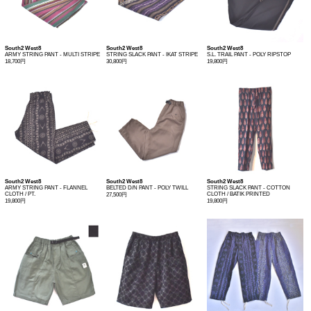
South2 West8
South2 West8
South2 West8
ARMY STRING PANT - MULTI STRIPE
STRING SLACK PANT - IKAT STRIPE
S.L. TRAIL PANT - POLY RIPSTOP
18,700円
30,800円
19,800円
South2 West8
South2 West8
South2 West8
ARMY STRING PANT - FLANNEL
BELTED D/N PANT - POLY TWILL
STRING SLACK PANT - COTTON
CLOTH / PT.
CLOTH / BATIK PRINTED
27,500円
19,800円
19,800円