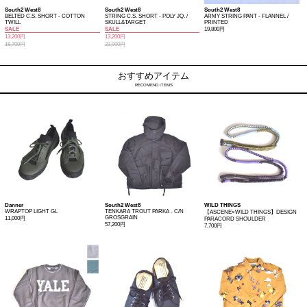
South2 West8
South2 West8
South2 West8
BELTED C.S. SHORT - COTTON
STRING C.S. SHORT - POLY JQ. /
ARMY STRING PANT - FLANNEL /
TWILL
SKULL&TARGET
PRINTED
SALE
SALE
19,800円
13,200円
13,200円
18,700円
22,000円
おすすめアイテム
RECOMEND ITEMS
Danner
South2 West8
WILD THINGS
WRAPTOP LIGHT GL
TENKARA TROUT PARKA - C/N
【ASCENE×WILD THINGS】DESIGN
GROSGRAIN
11,000円
PARACORD SHOULDER
57,200円
7,700円