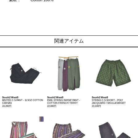
関連アイテム
South2 West8
South2 West8
South2 West8
BELTED C.S.PANT - 11.5OZ COTTON
EMB. STRING SWEAT PANT -
STRING C.S.SHORT - POLY
CANVAS
COTTON FRENCH TERRY
JACQUARD / SKULL&TARGET
24,200円
22,000円
23,100円